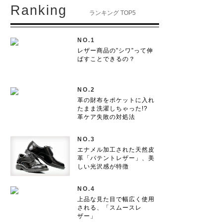
Ranking
ランキング TOP5
NO.1
レザー商品の”シワ”って伸
ばすことできるの？
NO.2
革の財布をポケットに入れ
たまま洗濯しちゃった!?
革ケア失敗の対処法
NO.3
エナメル加工された天然皮
革「パテントレザー」、美
しい光沢感が特徴
NO.4
上品な見た目で幅広く使用
される、「スムースレ
ザー」