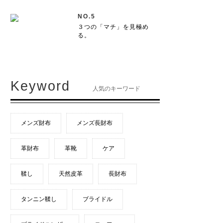
NO.5
３つの「マチ」を見極め
る。
Keyword
人気のキーワード
メンズ財布
メンズ長財布
革財布
革靴
ケア
鞣し
天然皮革
長財布
タンニン鞣し
ブライドル