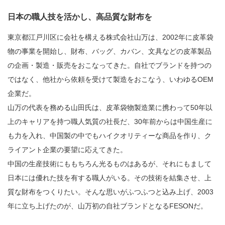
日本の職人技を活かし、高品質な財布を
東京都江戸川区に会社を構える株式会社山万は、2002年に皮革袋
物の事業を開始し、財布、バッグ、カバン、文具などの皮革製品
の企画・製造・販売をおこなってきた。自社でブランドを持つの
ではなく、他社から依頼を受けて製造をおこなう、いわゆるOEM
企業だ。
山万の代表を務める山田氏は、皮革袋物製造業に携わって50年以
上のキャリアを持つ職人気質の社長だ、30年前からは中国生産に
も力を入れ、中国製の中でもハイクオリティーな商品を作り、ク
ライアント企業の要望に応えてきた。
中国の生産技術にももちろん光るものはあるが、それにもまして
日本には優れた技を有する職人がいる。その技術を結集させ、上
質な財布をつくりたい。そんな思いがふつふつと込み上げ、2003
年に立ち上げたのが、山万初の自社ブランドとなるFESONだ。