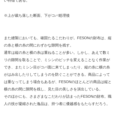
い特徴である。
※上が裁ち落した断面、下がコバ処理後
また縫製においても、確固たるこだわりが。FESONの財布は、縦
の糸と横の糸の間にわずかな隙間を残す。
通常は縦の糸と横の糸は重ねることが多い。しかし、あえて数ミ
リの隙間を取ることで、ミシンのピッチを変えることなく作業が
でき、またミシン目がコバ面に来てしまったり、縦の糸に横の糸
がはみ出したりしてしまうのを防ぐことができる。商品によって
は重なってしまう場合もあるが、FESONのほとんどの商品は縦と
横の糸の間に隙間を残し、見た目の美しさを演出している。
そのほかにも、さまざまなこだわりが詰まったFESONの財布。職
人の技が凝縮された逸品は、持つ者に優越感をもたらすだろう。