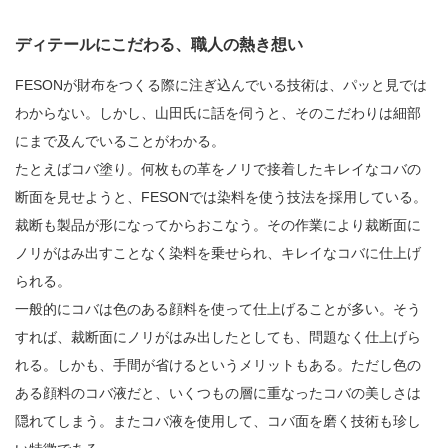
ディテールにこだわる、職人の熱き想い
FESONが財布をつくる際に注ぎ込んでいる技術は、パッと見では
わからない。しかし、山田氏に話を伺うと、そのこだわりは細部
にまで及んでいることがわかる。
たとえばコバ塗り。何枚もの革をノリで接着したキレイなコバの
断面を見せようと、FESONでは染料を使う技法を採用している。
裁断も製品が形になってからおこなう。その作業により裁断面に
ノリがはみ出すことなく染料を乗せられ、キレイなコバに仕上げ
られる。
一般的にコバは色のある顔料を使って仕上げることが多い。そう
すれば、裁断面にノリがはみ出したとしても、問題なく仕上げら
れる。しかも、手間が省けるというメリットもある。ただし色の
ある顔料のコバ液だと、いくつもの層に重なったコバの美しさは
隠れてしまう。またコバ液を使用して、コバ面を磨く技術も珍し