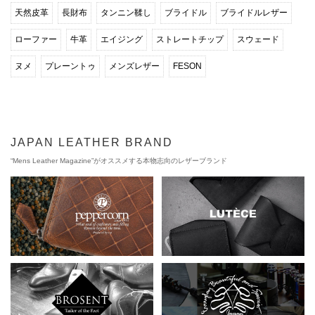
天然皮革
長財布
タンニン鞣し
ブライドル
ブライドルレザー
ローファー
牛革
エイジング
ストレートチップ
スウェード
ヌメ
プレーントゥ
メンズレザー
FESON
JAPAN LEATHER BRAND
“Mens Leather Magazine”がオススメする本物志向のレザーブランド