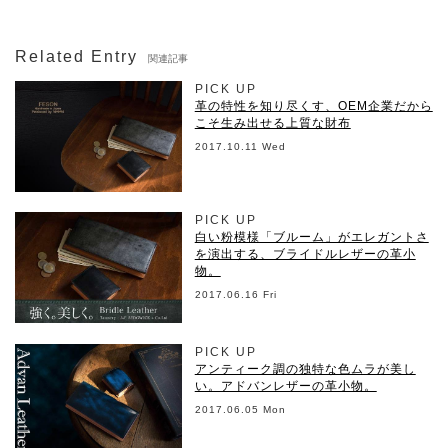
Related Entry
関連記事
PICK UP
革の特性を知り尽くす、OEM企業だから
こそ生み出せる上質な財布
2017.10.11 Wed
PICK UP
白い粉模様「ブルーム」がエレガントさ
を演出する、ブライドルレザーの革小
物。
2017.06.16 Fri
PICK UP
アンティーク調の独特な色ムラが美し
い。アドバンレザーの革小物。
2017.06.05 Mon