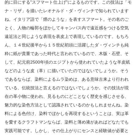
的に目にする"スフマート仕上げ"によるものです。この技法は「モ
ナ・リザ」を描いたレオナルド・ダ・ヴィンチで知られています
ね。イタリア語で「煙のような」を表すスフマート。その名のご
とく、人物の輪郭をぼかしてキャンバス内で遠近感をつける空気
遠近法と同じような表現を表皮上で表現しているのです。もちろ
ん、１４世紀後半から１５世紀初頭に活躍したダ・ヴィンチも純
粋に紙が貴重であった時代と言われているので、木版・石壁、そ
して、紀元前2500年頃のエジプトから使われていたような羊皮紙
などのような皮（革）に描いていたのではないでしょうか。そう
であるならば、染料によるムラ染めは、ある意味古来より行われ
ている、伝統技法と言えるのではないでしょうか。その技法が現
在の革小物に使われ、見るものにどことなく歴史を感じさせる、
魅力的な染色方法として認識されているのかもしれませんね。染
料による色付け、染料でぼかしを再現するということは、実は革
を愛するクラフトマンならば、染料と薄め液があればどなたでも
実践可能です。しかし、その仕上がりにセンスと経験値が必要と