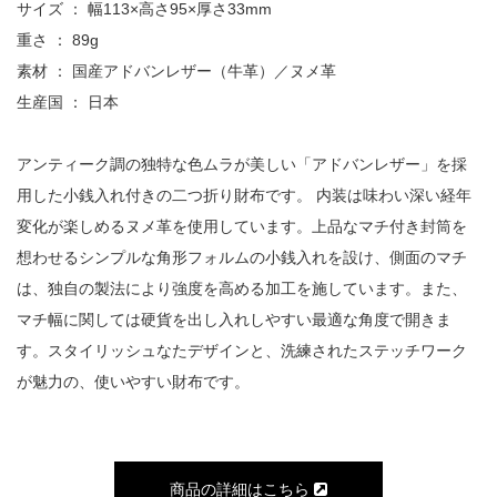
サイズ ： 幅113×高さ95×厚さ33mm
重さ ： 89g
素材 ： 国産アドバンレザー（牛革）／ヌメ革
生産国 ： 日本
アンティーク調の独特な色ムラが美しい「アドバンレザー」を採
用した小銭入れ付きの二つ折り財布です。 内装は味わい深い経年
変化が楽しめるヌメ革を使用しています。上品なマチ付き封筒を
想わせるシンプルな角形フォルムの小銭入れを設け、側面のマチ
は、独自の製法により強度を高める加工を施しています。また、
マチ幅に関しては硬貨を出し入れしやすい最適な角度で開きま
す。スタイリッシュなたデザインと、洗練されたステッチワーク
が魅力の、使いやすい財布です。
商品の詳細はこちら