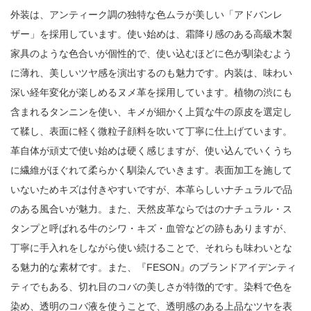
外装は、アンティーク調の独特な色ムラが美しい「アドバンレ
ザー」を採用しています。使い始めは、霜降り感のある高級木製
家具のような色合いが個性的で、使い込むほどに色が馴染むよう
に薄れ、美しいツヤ感を演出するのも魅力です。内装は、味わい
深い経年変化が楽しめるヌメ革を採用しています。植物の渋にも
含まれるタンニンを使い、キメが細かく上質な牛の原皮を選定し
て鞣し、表面に軽く微粒子顔料を吹いて丁寧に仕上げています。
革自体が頑丈で使い始めは硬く感じますが、使い込んでいくうち
に繊維がほぐれて柔らかく馴染んでいきます。表面加工を施して
いないためキズは付きやすいですが、本革らしいナチュラルで品
のある風合いが魅力。また、天然皮革ならではのナチュラル・ス
タンプと呼ばれる牛のシワ・キズ・血管などの跡もありますが、
丁寧に手入れをしながら使い続けることで、それらも味わいとな
る魅力的な素材です。また、『FESON』のブランドアイデンティ
ティでもある、切れ目のコバの美しさが特徴的です。染料で色を
染め、透明のコバ液を使うことで、透明感のある上品なツヤを表