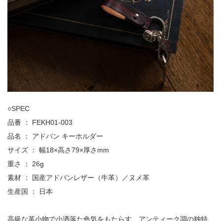
○SPEC
品番 ： FEKH01-003
品名 ： アドバン キーホルダー
サイズ ： 幅18×高さ79×厚さmm
重さ ： 26g
素材 ： 国産アドバンレザー（牛革）／ヌメ革
生産国 ： 日本
高級な革小物で小洒落た色気をもたらす、アンティーク調の独特