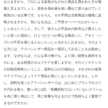
なりますから、プロによる染色がなされた商品を買われた方が無
難と言えるでしょう。原色を薄め液を使い重ねて塗りあげていく
根気のいる仕事です。もちろん、その手間は当然商品の価格に反
映されますから、気になる点は、ご予算オーバーの人がいらっ
しゃるということ。そして、皆さんが手染めの財布など購入した
いと思った場合に、ひとつひとつが異なる風合いに、アタリ・ハ
ズレの不安を感じる人もいらっしゃるかもしれません。そのよう
な方には、アドバンレザー商品を一度試してみることをお勧めし
ます。なぜならば、どんな革小物でも、より良い状態を維持する
のにも、ある程度のセルフケアを要しますが、そのメンテナンス
が比較的簡単ということ。染料仕上げの場合は、それぞれの使用
マテリアルによってケア用品も気にしないといけません。しか
し、顔料を使ったアドバンレザーでは、はじめにブラシでホコリ
や汚れを取り、数ヶ月に1回、"有機溶剤"の入っていないクリーム
を布に薄く伸ばして、革に栄養を与えるだけで気持ちよく愛用で
きるのですから。