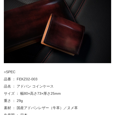
○SPEC
品番 ： FEKZ02-003
品名 ： アドバン コインケース
サイズ ： 幅80×高さ73×厚さ25mm
重さ ： 29g
素材 ： 国産アドバンレザー（牛革）／ヌメ革
生産国 ： 日本