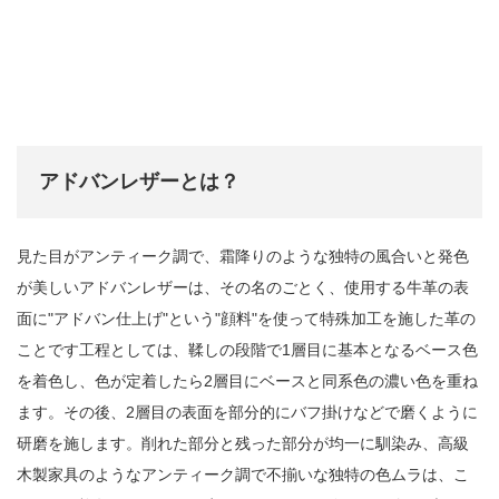
アドバンレザーとは？
見た目がアンティーク調で、霜降りのような独特の風合いと発色
が美しいアドバンレザーは、その名のごとく、使用する牛革の表
面に"アドバン仕上げ"という"顔料"を使って特殊加工を施した革の
ことです工程としては、鞣しの段階で1層目に基本となるベース色
を着色し、色が定着したら2層目にベースと同系色の濃い色を重ね
ます。その後、2層目の表面を部分的にバフ掛けなどで磨くように
研磨を施します。削れた部分と残った部分が均一に馴染み、高級
木製家具のようなアンティーク調で不揃いな独特の色ムラは、こ