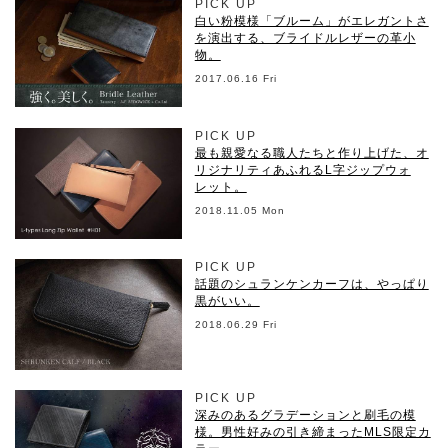
PICK UP
白い粉模様「ブルーム」がエレガントさ
を演出する、ブライドルレザーの革小
物。
2017.06.16 Fri
PICK UP
最も親愛なる職人たちと作り上げた、オ
リジナリティあふれるL字ジップウォ
レット。
2018.11.05 Mon
PICK UP
話題のシュランケンカーフは、やっぱり
黒がいい。
2018.06.29 Fri
PICK UP
深みのあるグラデーションと刷毛の模
様。男性好みの引き締まったMLS限定カ