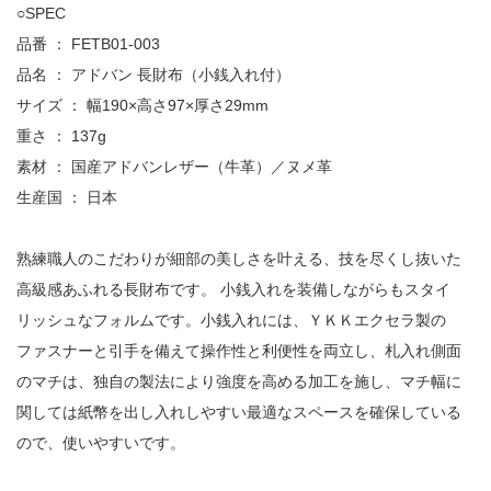
○SPEC
品番 ： FETB01-003
品名 ： アドバン 長財布（小銭入れ付）
サイズ ： 幅190×高さ97×厚さ29mm
重さ ： 137g
素材 ： 国産アドバンレザー（牛革）／ヌメ革
生産国 ： 日本
熟練職人のこだわりが細部の美しさを叶える、技を尽くし抜いた
高級感あふれる長財布です。 小銭入れを装備しながらもスタイ
リッシュなフォルムです。小銭入れには、ＹＫＫエクセラ製の
ファスナーと引手を備えて操作性と利便性を両立し、札入れ側面
のマチは、独自の製法により強度を高める加工を施し、マチ幅に
関しては紙幣を出し入れしやすい最適なスペースを確保している
ので、使いやすいです。