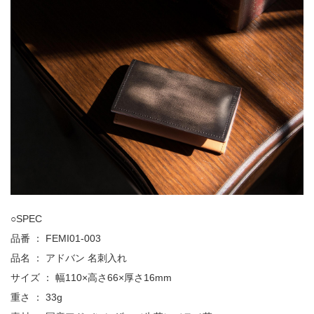
○SPEC
品番 ： FEMI01-003
品名 ： アドバン 名刺入れ
サイズ ： 幅110×高さ66×厚さ16mm
重さ ： 33g