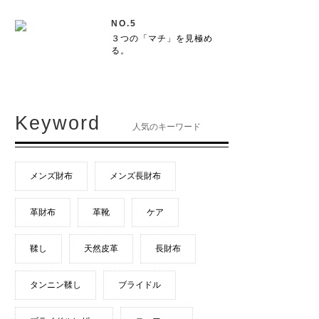
NO.5
３つの「マチ」を見極め
る。
Keyword
人気のキーワード
メンズ財布
メンズ長財布
革財布
革靴
ケア
鞣し
天然皮革
長財布
タンニン鞣し
ブライドル