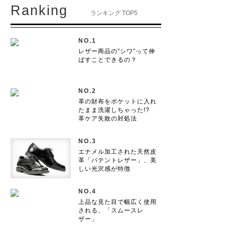
Ranking
ランキング TOP5
NO.1
レザー商品の”シワ”って伸
ばすことできるの？
NO.2
革の財布をポケットに入れ
たまま洗濯しちゃった!?
革ケア失敗の対処法
NO.3
エナメル加工された天然皮
革「パテントレザー」、美
しい光沢感が特徴
NO.4
上品な見た目で幅広く使用
される、「スムースレ
ザー」