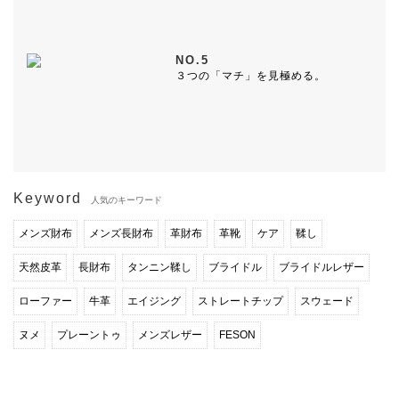
NO.5
３つの「マチ」を見極める。
Keyword
人気のキーワード
メンズ財布
メンズ長財布
革財布
革靴
ケア
鞣し
天然皮革
長財布
タンニン鞣し
ブライドル
ブライドルレザー
ローファー
牛革
エイジング
ストレートチップ
スウェード
ヌメ
プレーントゥ
メンズレザー
FESON