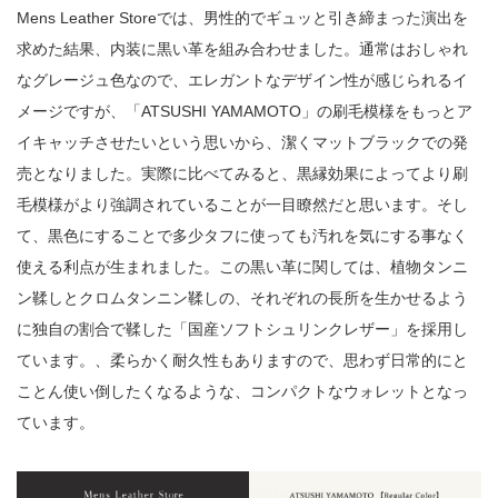
Mens Leather Storeでは、男性的でギュッと引き締まった演出を
求めた結果、内装に黒い革を組み合わせました。通常はおしゃれ
なグレージュ色なので、エレガントなデザイン性が感じられるイ
メージですが、「ATSUSHI YAMAMOTO」の刷毛模様をもっとア
イキャッチさせたいという思いから、潔くマットブラックでの発
売となりました。実際に比べてみると、黒縁効果によってより刷
毛模様がより強調されていることが一目瞭然だと思います。そし
て、黒色にすることで多少タフに使っても汚れを気にする事なく
使える利点が生まれました。この黒い革に関しては、植物タンニ
ン鞣しとクロムタンニン鞣しの、それぞれの長所を生かせるよう
に独自の割合で鞣した「国産ソフトシュリンクレザー」を採用し
ています。、柔らかく耐久性もありますので、思わず日常的にと
ことん使い倒したくなるような、コンパクトなウォレットとなっ
ています。