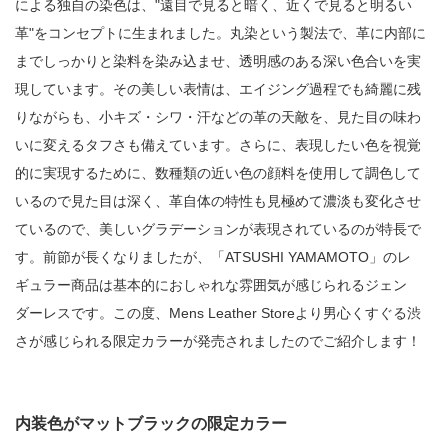
による独自の染色は、"遠目で見ると暗く、近くで見ると明るい
革"をコンセプトに生まれました。丸染という製法で、革に内部に
までしっかりと染料を染み込ませ、透明感のある深い色合いを実
現しています。その美しい表情は、エイジング過程でも綺麗に残
りながらも、小キズ・シワ・汗などの革の天敵を、見た目の味わ
いに変えるタフさも備えています。さらに、表現したい色を視覚
的に実現するために、数種類の近い色の顔料を使用して調色して
いるので見た目は深く、革自体の特性も見極めて濃淡も変化させ
ているので、美しいグラデーションが表現されているのが特長で
す。前節が長くなりましたが、「ATSUSHI YAMAMOTO」のレ
ギュラー商品は基本的におしゃれな雰囲気が感じられるジェン
ダーレスです。この度、Mens Leather Storeより男心くすぐる渋
さが感じられる限定カラーが発売されましたのでご紹介します！
内装色がマットブラックの限定カラー