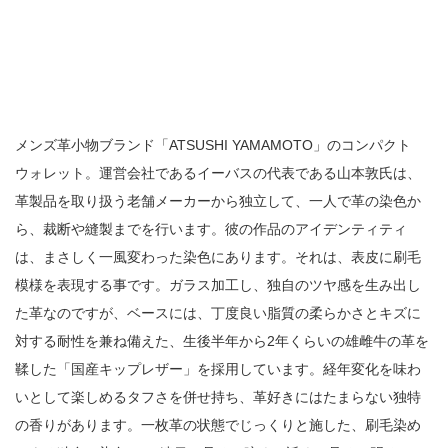
メンズ革小物ブランド「ATSUSHI YAMAMOTO」のコンパクト
ウォレット。運営会社であるイーバスの代表である山本敦氏は、
革製品を取り扱う老舗メーカーから独立して、一人で革の染色か
ら、裁断や縫製までを行います。彼の作品のアイデンティティ
は、まさしく一風変わった染色にあります。それは、表皮に刷毛
模様を表現する事です。ガラス加工し、独自のツヤ感を生み出し
た革なのですが、ベースには、丁度良い脂質の柔らかさとキズに
対する耐性を兼ね備えた、生後半年から2年くらいの雄雌牛の革を
鞣した「国産キップレザー」を採用しています。経年変化を味わ
いとして楽しめるタフさを併せ持ち、革好きにはたまらない独特
の香りがあります。一枚革の状態でじっくりと施した、刷毛染め